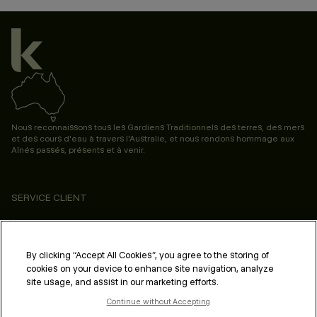
Nous reconnaissons tous les Gardiens Traditionnels des terres, des mers
et des cours d'eau à travers l'Australie, et nous rendons hommage aux
Aînés passés, présents et à venir.
SERVICE CLIENT
À PROPOS
PROFESSIONNELS & SALONS
By clicking “Accept All Cookies”, you agree to the storing of
cookies on your device to enhance site navigation, analyze
MENTIONS LÉGALES & CONFORMITÉ
site usage, and assist in our marketing efforts.
Continue without Accepting