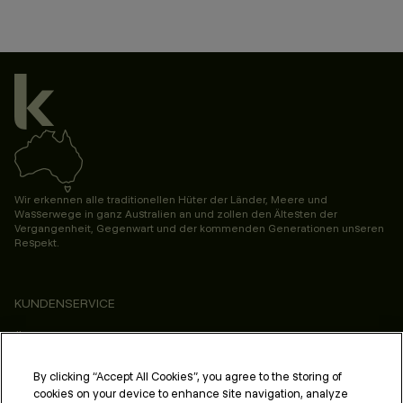
Wir erkennen alle traditionellen Hüter der Länder, Meere und
Wasserwege in ganz Australien an und zollen den Ältesten der
Vergangenheit, Gegenwart und der kommenden Generationen unseren
Respekt.
KUNDENSERVICE
ÜBER UNS
PROFESSIONALS & SALONS
By clicking “Accept All Cookies”, you agree to the storing of
cookies on your device to enhance site navigation, analyze